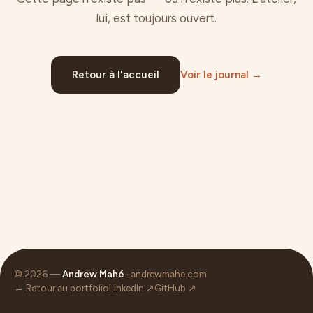
lui, est toujours ouvert.
Retour à l'accueil
Voir le journal →
© 2026 —
Andrew Mahé
· andrewmahe.com
← Retour au portfolio
LinkedIn ↗
GitHub ↗