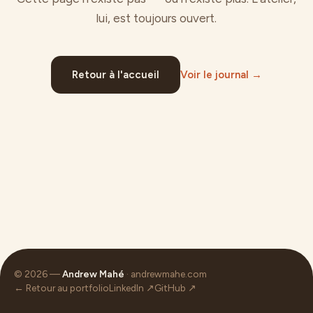
lui, est toujours ouvert.
Retour à l'accueil
Voir le journal →
© 2026 —
Andrew Mahé
· andrewmahe.com
← Retour au portfolio
LinkedIn ↗
GitHub ↗