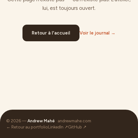
lui, est toujours ouvert.
Retour à l'accueil
Voir le journal →
© 2026 —
Andrew Mahé
· andrewmahe.com
← Retour au portfolio
LinkedIn ↗
GitHub ↗