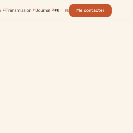
x
Transmission
Journal
Me contacter
03
04
05
FR
|
EN