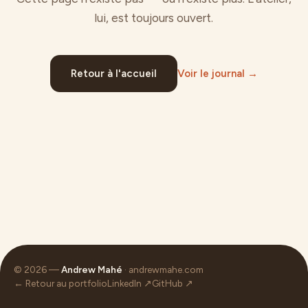
lui, est toujours ouvert.
Retour à l'accueil
Voir le journal →
© 2026 —
Andrew Mahé
· andrewmahe.com
← Retour au portfolio
LinkedIn ↗
GitHub ↗