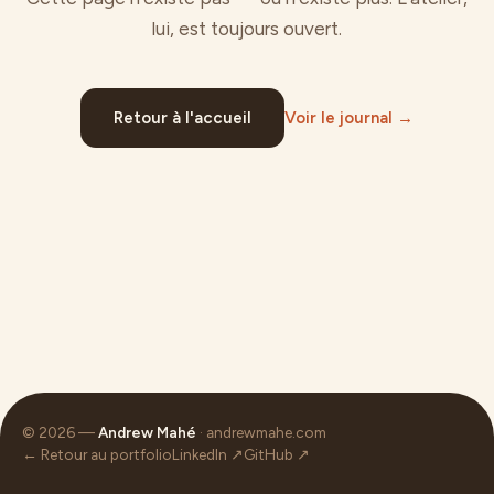
lui, est toujours ouvert.
Retour à l'accueil
Voir le journal →
© 2026 —
Andrew Mahé
· andrewmahe.com
← Retour au portfolio
LinkedIn ↗
GitHub ↗