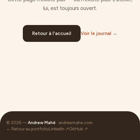
lui, est toujours ouvert.
Retour à l'accueil
Voir le journal →
© 2026 —
Andrew Mahé
· andrewmahe.com
← Retour au portfolio
LinkedIn ↗
GitHub ↗