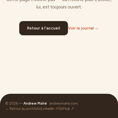
lui, est toujours ouvert.
Retour à l'accueil
Voir le journal →
© 2026 —
Andrew Mahé
· andrewmahe.com
← Retour au portfolio
LinkedIn ↗
GitHub ↗