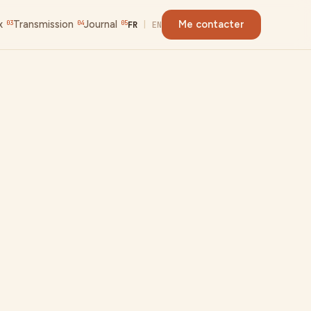
x
Transmission
Journal
Me contacter
03
04
05
FR
|
EN