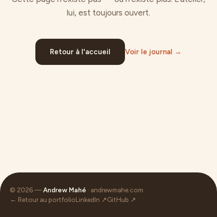
lui, est toujours ouvert.
Retour à l'accueil
Voir le journal →
© 2026 —
Andrew Mahé
· andrewmahe.com
← Retour au portfolio
LinkedIn ↗
GitHub ↗