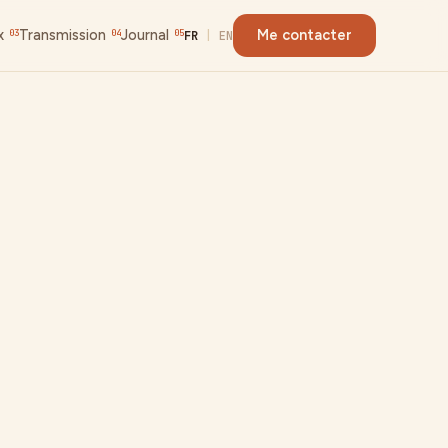
x
Transmission
Journal
Me contacter
03
04
05
FR
|
EN