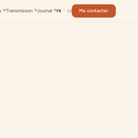
x
Transmission
Journal
Me contacter
03
04
05
FR
|
EN