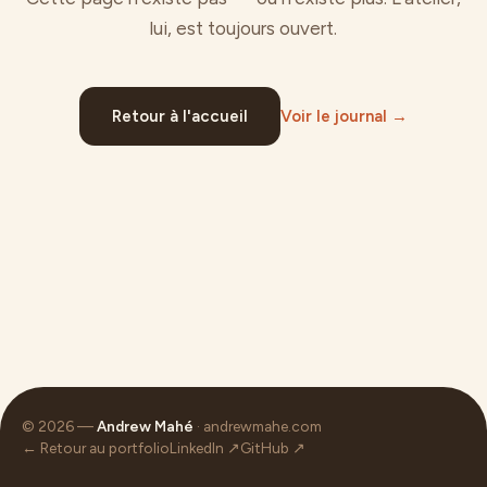
lui, est toujours ouvert.
Retour à l'accueil
Voir le journal →
© 2026 —
Andrew Mahé
· andrewmahe.com
← Retour au portfolio
LinkedIn ↗
GitHub ↗