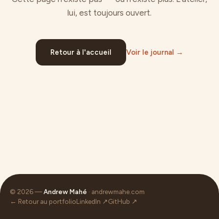
lui, est toujours ouvert.
Retour à l'accueil
Voir le journal →
© 2026 —
Andrew Mahé
· andrewmahe.com
← Retour au portfolio
LinkedIn ↗
GitHub ↗