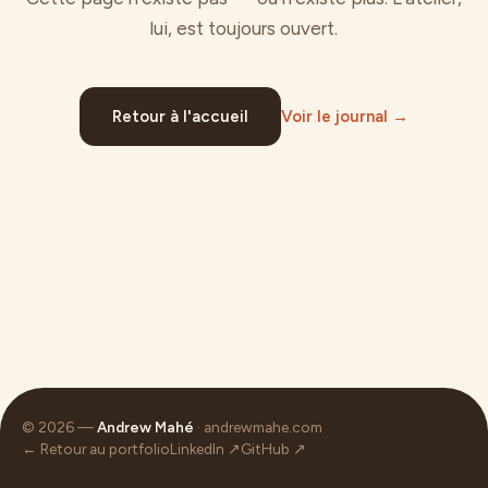
lui, est toujours ouvert.
Retour à l'accueil
Voir le journal →
© 2026 —
Andrew Mahé
· andrewmahe.com
← Retour au portfolio
LinkedIn ↗
GitHub ↗