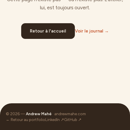
lui, est toujours ouvert.
Retour à l'accueil
Voir le journal →
© 2026 —
Andrew Mahé
· andrewmahe.com
← Retour au portfolio
LinkedIn ↗
GitHub ↗