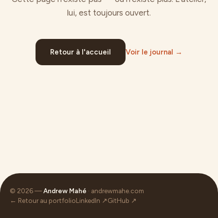
lui, est toujours ouvert.
Retour à l'accueil
Voir le journal →
© 2026 —
Andrew Mahé
· andrewmahe.com
← Retour au portfolio
LinkedIn ↗
GitHub ↗