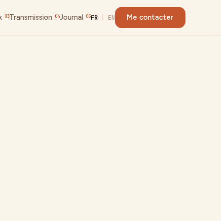
x
Transmission
Journal
Me contacter
03
04
05
FR
|
EN