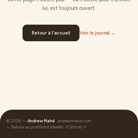
lui, est toujours ouvert.
Retour à l'accueil
Voir le journal →
© 2026 —
Andrew Mahé
· andrewmahe.com
← Retour au portfolio
LinkedIn ↗
GitHub ↗