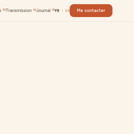
x
Transmission
Journal
Me contacter
03
04
05
FR
|
EN