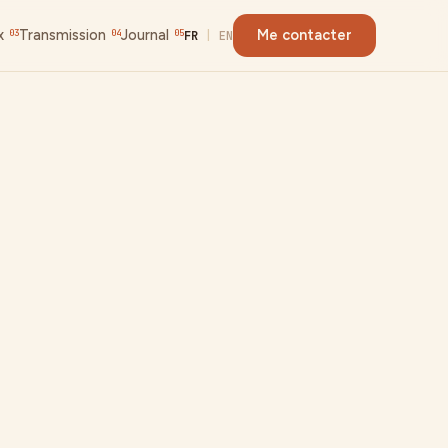
x
Transmission
Journal
Me contacter
03
04
05
FR
|
EN