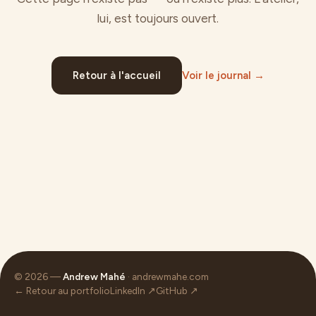
lui, est toujours ouvert.
Retour à l'accueil
Voir le journal →
© 2026 —
Andrew Mahé
· andrewmahe.com
← Retour au portfolio
LinkedIn ↗
GitHub ↗