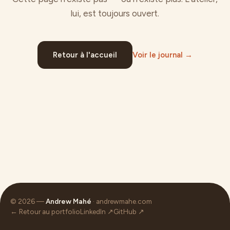
lui, est toujours ouvert.
Retour à l'accueil
Voir le journal →
© 2026 —
Andrew Mahé
· andrewmahe.com
← Retour au portfolio
LinkedIn ↗
GitHub ↗