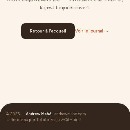
lui, est toujours ouvert.
Retour à l'accueil
Voir le journal →
© 2026 —
Andrew Mahé
· andrewmahe.com
← Retour au portfolio
LinkedIn ↗
GitHub ↗