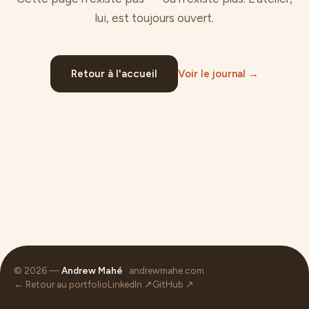
lui, est toujours ouvert.
Retour à l'accueil
Voir le journal →
© 2026 —
Andrew Mahé
· andrewmahe.com
← Retour au portfolio
LinkedIn ↗
GitHub ↗