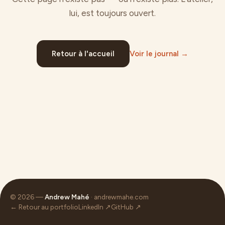
lui, est toujours ouvert.
Retour à l'accueil
Voir le journal →
© 2026 —
Andrew Mahé
· andrewmahe.com
← Retour au portfolio
LinkedIn ↗
GitHub ↗