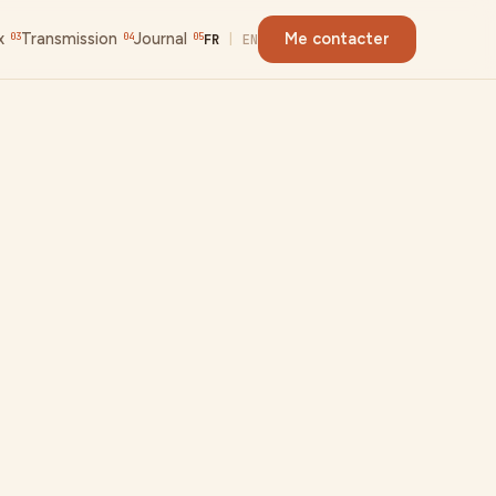
x
Transmission
Journal
Me contacter
03
04
05
FR
|
EN