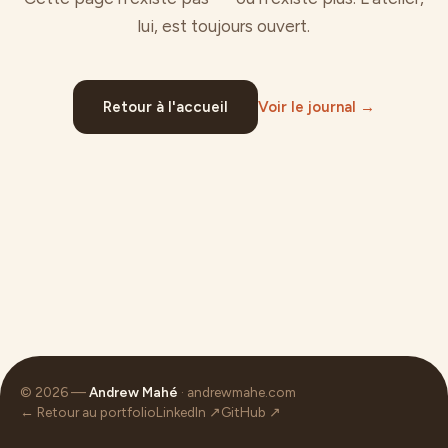
lui, est toujours ouvert.
Retour à l'accueil
Voir le journal →
© 2026 —
Andrew Mahé
· andrewmahe.com
← Retour au portfolio
LinkedIn ↗
GitHub ↗