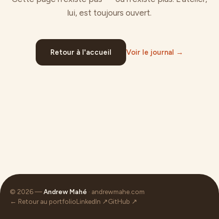
lui, est toujours ouvert.
Retour à l'accueil
Voir le journal →
© 2026 —
Andrew Mahé
· andrewmahe.com
← Retour au portfolio
LinkedIn ↗
GitHub ↗