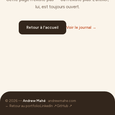
lui, est toujours ouvert.
Retour à l'accueil
Voir le journal →
© 2026 —
Andrew Mahé
· andrewmahe.com
← Retour au portfolio
LinkedIn ↗
GitHub ↗