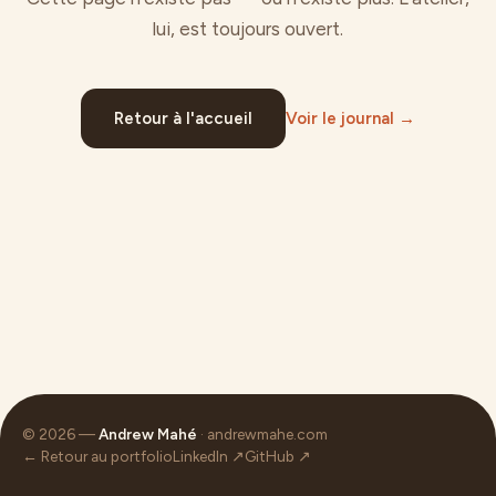
lui, est toujours ouvert.
Retour à l'accueil
Voir le journal →
© 2026 —
Andrew Mahé
· andrewmahe.com
← Retour au portfolio
LinkedIn ↗
GitHub ↗